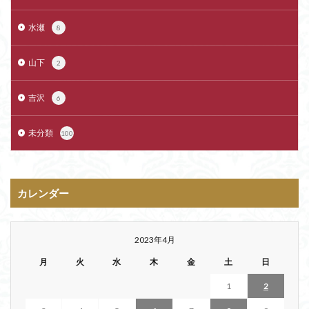
水瀬
8
山下
2
吉沢
6
未分類
100
カレンダー
2023年4月
月
火
水
木
金
土
日
1
2