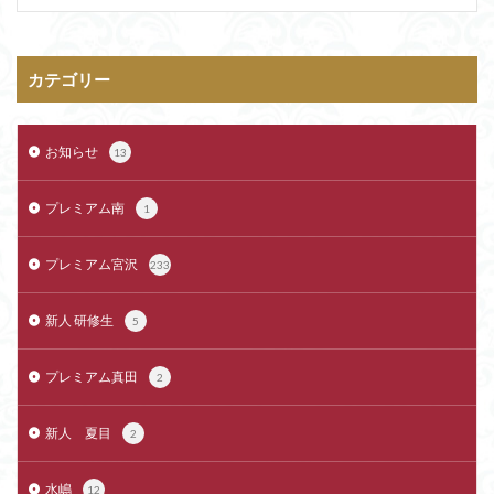
カテゴリー
お知らせ
13
プレミアム南
1
プレミアム宮沢
233
新人 研修生
5
プレミアム真田
2
新人 夏目
2
水嶋
12