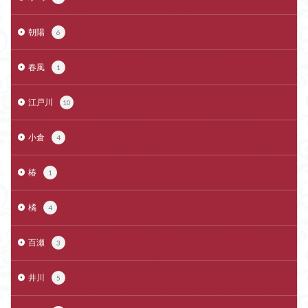
朝陽
6
春風
1
江戸川
10
小倉
4
椿
1
橘
4
百瀬
3
井川
5