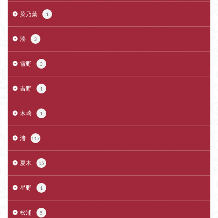
菜乃葉
1
湊
3
雪野
3
吉野
1
木崎
1
渚
117
夏木
15
星野
1
松浦
5