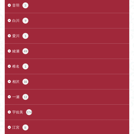
音羽
3
白川
9
愛川
1
綾瀬
49
椎名
1
相沢
18
一瀬
12
宇佐美
174
江宮
8