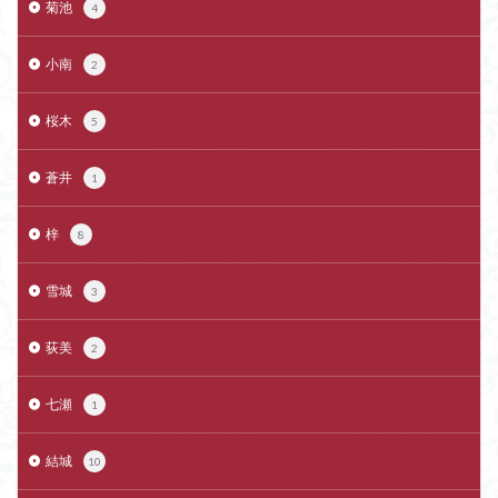
菊池
4
小南
2
桜木
5
蒼井
1
梓
8
雪城
3
荻美
2
七瀬
1
結城
10