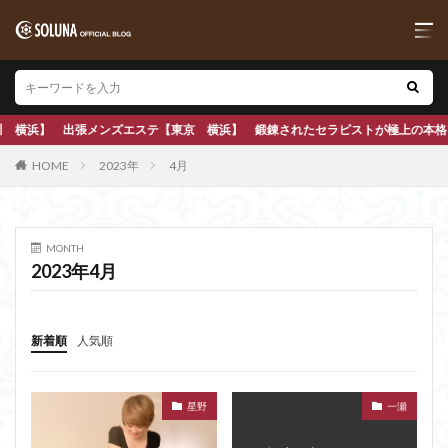
ンズエステ【東京 横浜】 鍛錬されたセラピストが極上の本格アロママッサージで
HOME
2023年
4月
MONTH
2023年4月
新着順
人気順
星野
一瀬