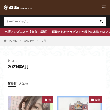
【東京 横浜】 鍛錬されたセラピストが極上の本格アロママッサージで心も身体も
HOME
2021年
6月
MONTH
2021年6月
新着順
人気順
渚
綾瀬