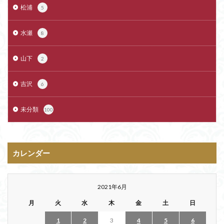
松浦
5
水瀬
8
山下
2
吉沢
6
未分類
100
カレンダー
2021年6月
月
火
水
木
金
土
日
1
2
3
4
5
6