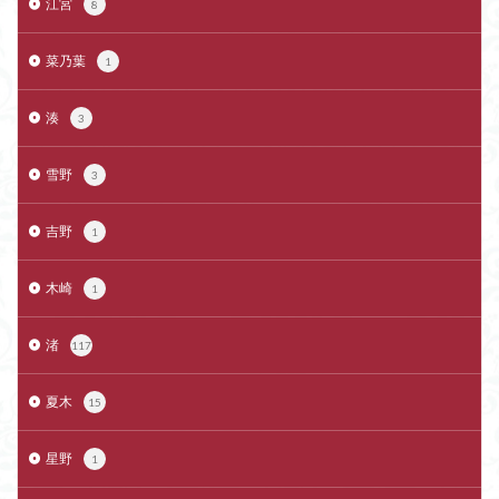
江宮
8
菜乃葉
1
湊
3
雪野
3
吉野
1
木崎
1
渚
117
夏木
15
星野
1