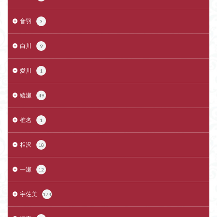
音羽
3
白川
9
愛川
1
綾瀬
49
椎名
1
相沢
18
一瀬
12
宇佐美
174