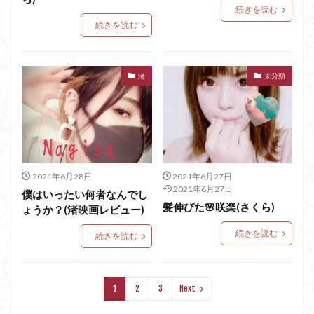
続きを読む
続きを読む
渚
未分類
2021年6月28日
2021年6月27日
2021年6月27日
僕はいったい何者なんでし
髪伸びた🌸咲楽(さくら)
ょうか？(渚映画レビュー)
続きを読む
続きを読む
1
2
3
Next