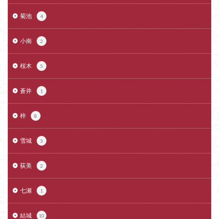
菊池
4
小南
2
桜木
5
蒼井
1
梓
8
雪城
3
荻美
2
七瀬
1
結城
10