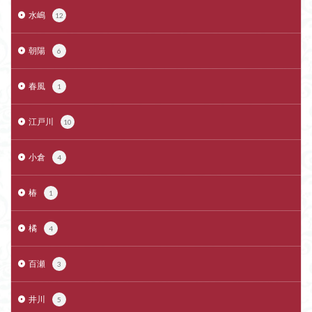
水嶋
12
朝陽
6
春風
1
江戸川
10
小倉
4
椿
1
橘
4
百瀬
3
井川
5