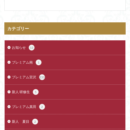
カテゴリー
お知らせ
13
プレミアム南
1
プレミアム宮沢
233
新人 研修生
5
プレミアム真田
2
新人 夏目
2