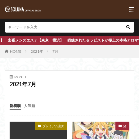
ステ【東京 横浜】 鍛錬されたセラピストが極上の本格アロママッサージで心も身
HOME
2021年
7月
MONTH
2021年7月
新着順
人気順
プレミアム宮沢
渚