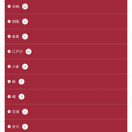
水嶋
12
朝陽
6
春風
1
江戸川
10
小倉
4
椿
1
橘
4
百瀬
3
井川
5