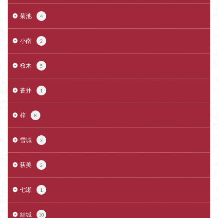
菊池
4
小南
2
桜木
5
蒼井
1
梓
8
雪城
3
荻美
2
七瀬
1
結城
10