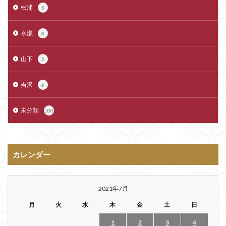
松浦
5
水瀬
8
山下
2
吉沢
6
未分類
100
カレンダー
2021年7月
月
火
水
木
金
土
日
1
2
3
4