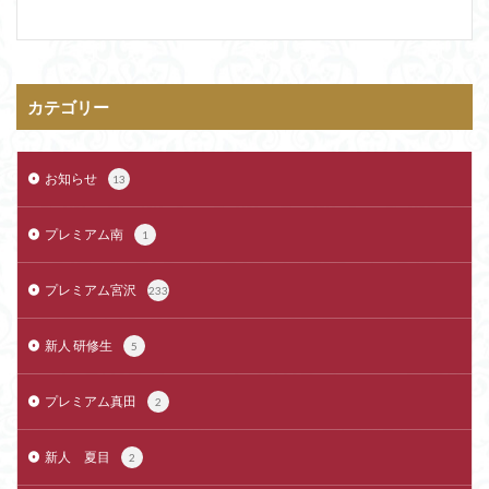
カテゴリー
お知らせ
13
プレミアム南
1
プレミアム宮沢
233
新人 研修生
5
プレミアム真田
2
新人 夏目
2