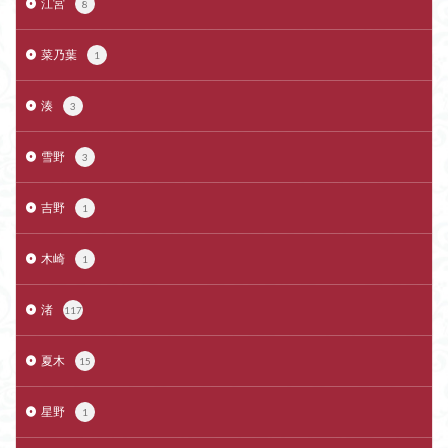
江宮
8
菜乃葉
1
湊
3
雪野
3
吉野
1
木崎
1
渚
117
夏木
15
星野
1