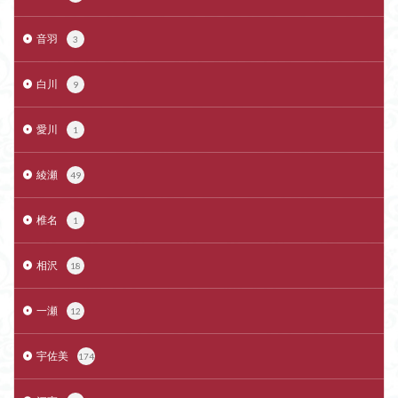
音羽
3
白川
9
愛川
1
綾瀬
49
椎名
1
相沢
18
一瀬
12
宇佐美
174