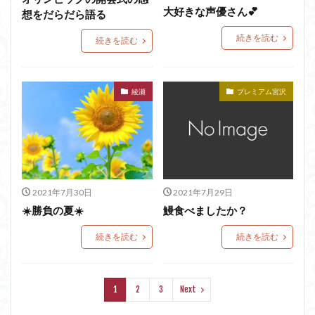
大好きな声優さん💕
想をだらだら語る
続きを読む
続きを読む
綾瀬
プレミアム宮沢
2021年7月30日
2021年7月29日
☀️勝負の夏☀️
鰻食べましたか？
続きを読む
続きを読む
1
2
3
Next