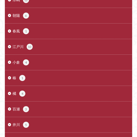
12
朝陽
6
春風
1
江戸川
10
小倉
4
椿
1
橘
4
百瀬
3
井川
5