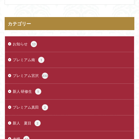
カテゴリー
お知らせ
13
プレミアム南
1
プレミアム宮沢
233
新人 研修生
5
プレミアム真田
2
新人 夏目
2
水嶋