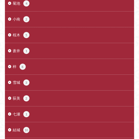
菊池
4
小南
2
桜木
5
蒼井
1
梓
8
雪城
3
荻美
2
七瀬
1
結城
10