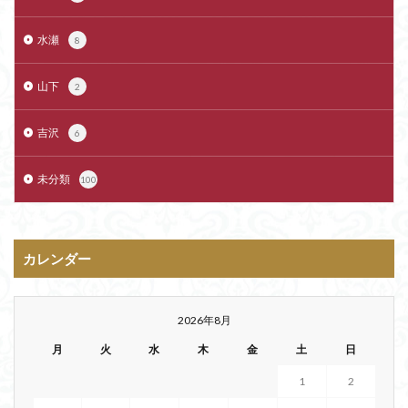
水瀬
8
山下
2
吉沢
6
未分類
100
カレンダー
2026年8月
月
火
水
木
金
土
日
1
2