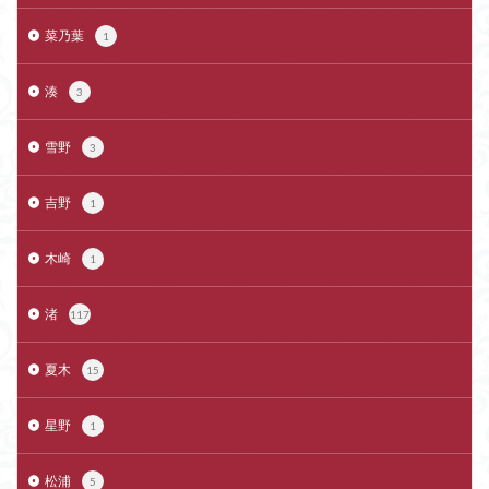
菜乃葉
1
湊
3
雪野
3
吉野
1
木崎
1
渚
117
夏木
15
星野
1
松浦
5