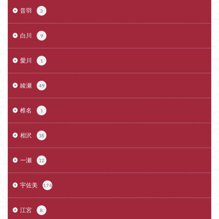
音羽
3
白川
9
愛川
1
綾瀬
49
椎名
1
相沢
18
一瀬
12
宇佐美
174
江宮
8