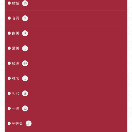
結城
10
音羽
3
白川
9
愛川
1
綾瀬
49
椎名
1
相沢
18
一瀬
12
宇佐美
174