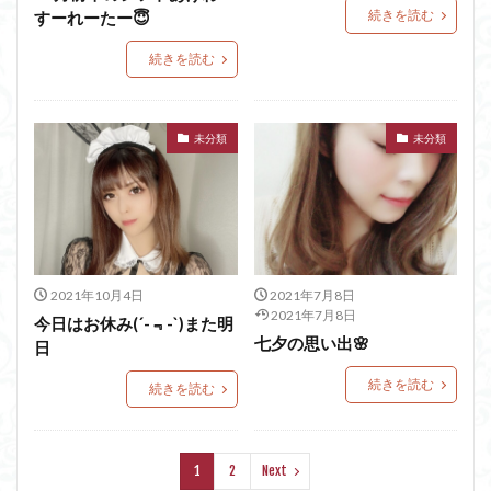
続きを読む
すーれーたー😇
続きを読む
未分類
未分類
2021年10月4日
2021年7月8日
2021年7月8日
今日はお休み(´-﹃-`)また明
七夕の思い出🌸
日
続きを読む
続きを読む
1
2
Next