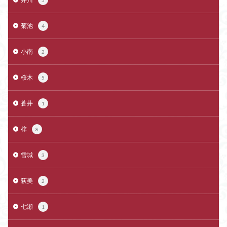
5
菊池
4
小南
2
桜木
5
蒼井
1
梓
8
雪城
3
荻美
2
七瀬
1