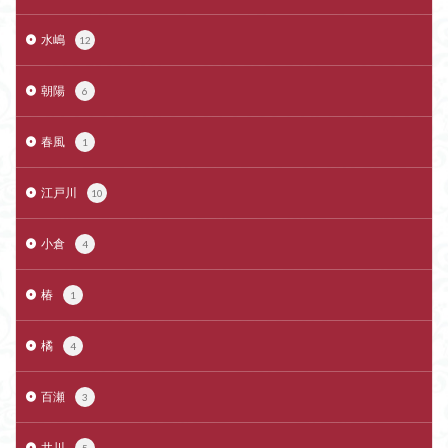
水嶋
12
朝陽
6
春風
1
江戸川
10
小倉
4
椿
1
橘
4
百瀬
3
井川