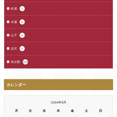
松浦
5
水瀬
8
山下
2
吉沢
6
未分類
100
カレンダー
2026年8月
月
火
水
木
金
土
日