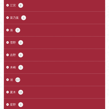
江宮
8
菜乃葉
1
湊
3
雪野
3
吉野
1
木崎
1
渚
117
夏木
15
星野
1