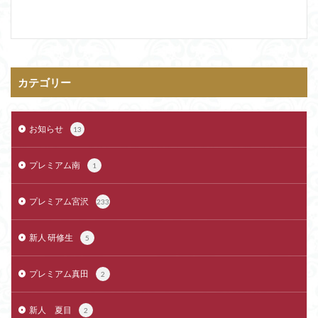
カテゴリー
お知らせ
13
プレミアム南
1
プレミアム宮沢
233
新人 研修生
5
プレミアム真田
2
新人 夏目
2