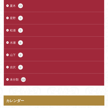
夏木
15
星野
1
松浦
5
水瀬
8
山下
2
吉沢
6
未分類
100
カレンダー