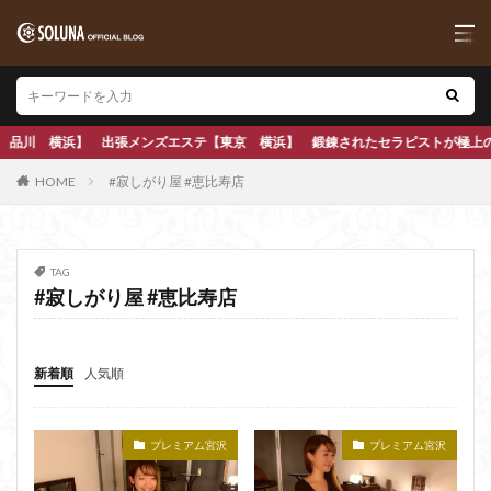
張メンズエステ【東京 横浜】 鍛錬されたセラピストが極上の本格アロママッサー
HOME
#寂しがり屋 #恵比寿店
TAG
#寂しがり屋 #恵比寿店
新着順
人気順
プレミアム宮沢
プレミアム宮沢