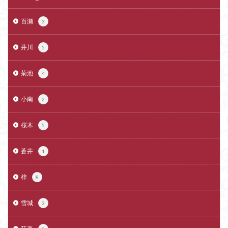
百瀬
3
井川
5
菊池
4
小南
2
桜木
5
蒼井
1
梓
8
雪城
3