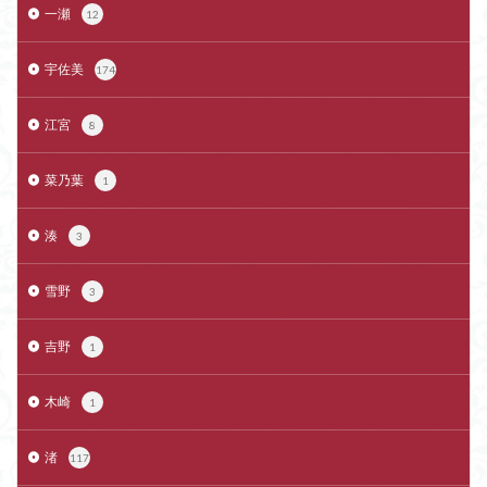
一瀬
12
宇佐美
174
江宮
8
菜乃葉
1
湊
3
雪野
3
吉野
1
木崎
1
渚
117