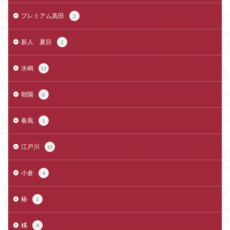
プレミアム真田
2
新人 夏目
2
水嶋
12
朝陽
6
春風
1
江戸川
10
小倉
4
椿
1
橘
4