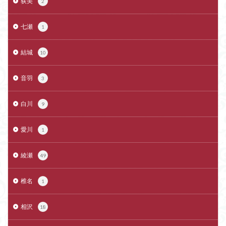
荻美
2
七瀬
1
結城
10
音羽
3
白川
9
愛川
1
綾瀬
49
椎名
1
相沢
18