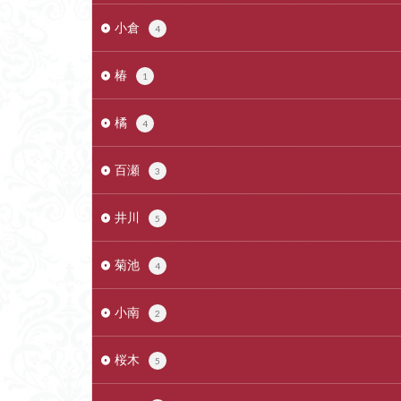
小倉
4
椿
1
橘
4
百瀬
3
井川
5
菊池
4
小南
2
桜木
5