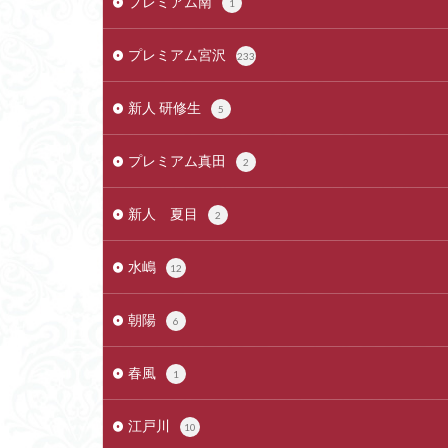
プレミアム南
1
プレミアム宮沢
233
新人 研修生
5
プレミアム真田
2
新人 夏目
2
水嶋
12
朝陽
6
春風
1
江戸川
10