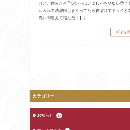
けど、休みこそ予定いっぱいにしがちやない🙄？ 
い入れて洗濯回しまくってたら寝ぼけてドライと
洗い間違えて縮んだニ […]
続きを
カテゴリー
お知らせ
13