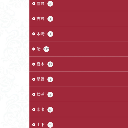
雪野
3
吉野
1
木崎
1
渚
117
夏木
15
星野
1
松浦
5
水瀬
8
山下
2