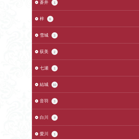
蒼井
1
梓
8
雪城
3
荻美
2
七瀬
1
結城
10
音羽
3
白川
9
愛川
1