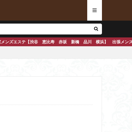
恵比寿 赤坂 新橋 品川 横浜】 出張メンズエステ【東京 横浜】