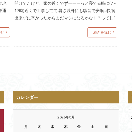
気合
開けてたけど、家の近くでずーーーっと寝てる時に(7～
普通
17時)近くで工事してて 暑さ以外にも騒音で安眠…快眠
出来ずに辛かったからまだマシになるかな！？って […]
読む
続きを読む
カレンダー
2026年8月
月
火
水
木
金
土
日