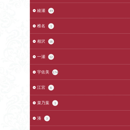
綾瀬
49
椎名
1
相沢
18
一瀬
12
宇佐美
174
江宮
8
菜乃葉
1
湊
3