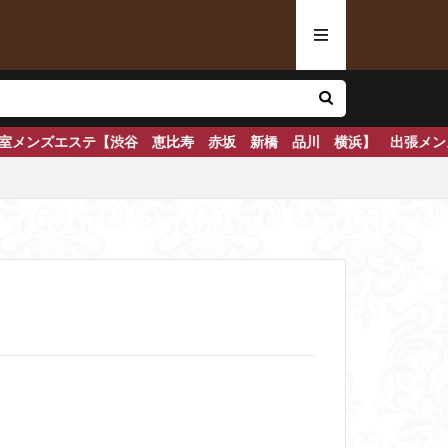
谷 恵比寿 赤坂 新橋 品川 横浜】 出張メンズエステ【東京 横