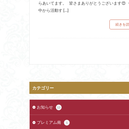
らあいてます。 皆さまありがとうございます😍 
中から活動す […]
続きを
カテゴリー
お知らせ
13
プレミアム南
1