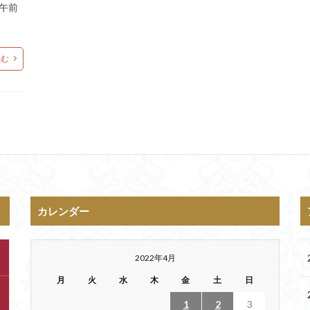
午前
読む
カレンダー
2022年4月
月
火
水
木
金
土
日
1
2
3