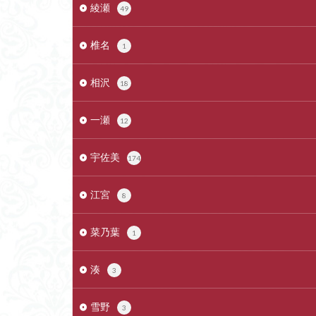
綾瀬
49
椎名
1
相沢
18
一瀬
12
宇佐美
174
江宮
8
菜乃葉
1
湊
3
雪野
3