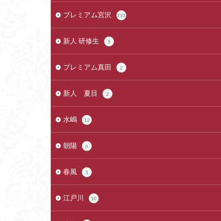
プレミアム宮沢
233
新人 研修生
5
プレミアム真田
2
新人 夏目
2
水嶋
12
朝陽
6
春風
1
江戸川
10