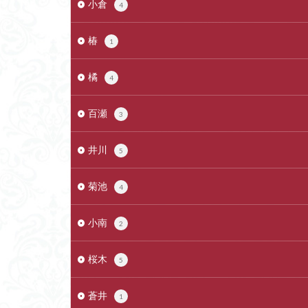
小倉
4
椿
1
橘
4
百瀬
3
井川
5
菊池
4
小南
2
桜木
5
蒼井
1