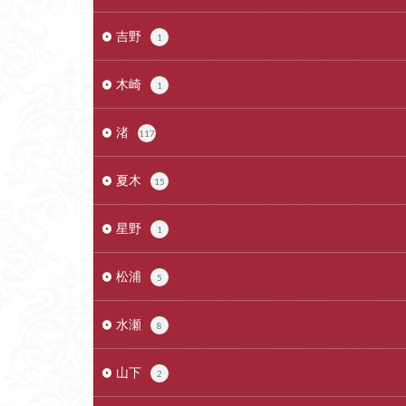
吉野
1
木崎
1
渚
117
夏木
15
星野
1
松浦
5
水瀬
8
山下
2