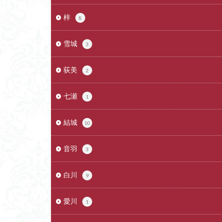
梓
8
雪城
3
荻美
2
七瀬
1
結城
10
音羽
3
白川
9
愛川
1