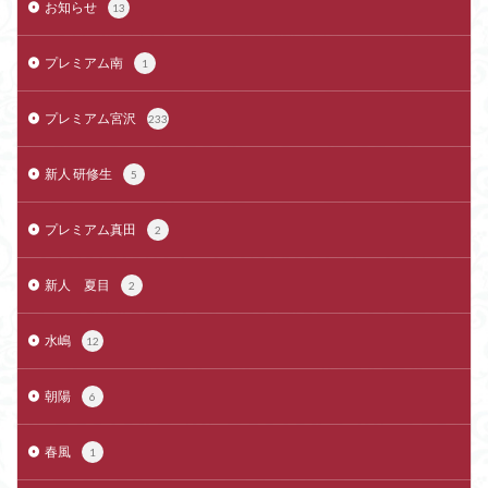
お知らせ
13
プレミアム南
1
プレミアム宮沢
233
新人 研修生
5
プレミアム真田
2
新人 夏目
2
水嶋
12
朝陽
6
春風
1