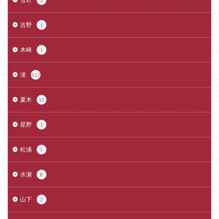
3
吉野
1
木崎
1
渚
117
夏木
15
星野
1
松浦
5
水瀬
8
山下
2