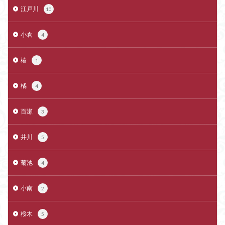
江戸川
10
小倉
4
椿
1
橘
4
百瀬
3
井川
5
菊池
4
小南
2
桜木
5