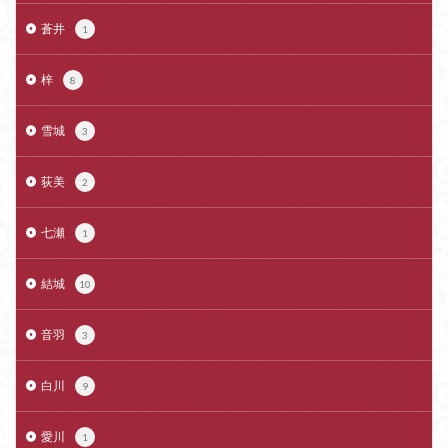
蒼井
1
梓
8
雪城
3
荻美
2
七瀬
1
結城
10
音羽
3
白川
9
愛川
1