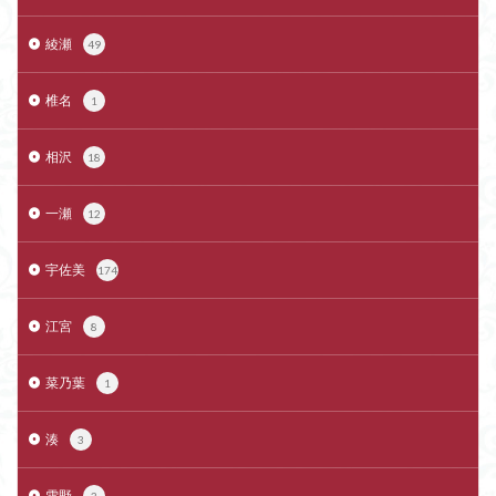
綾瀬
49
椎名
1
相沢
18
一瀬
12
宇佐美
174
江宮
8
菜乃葉
1
湊
3
雪野