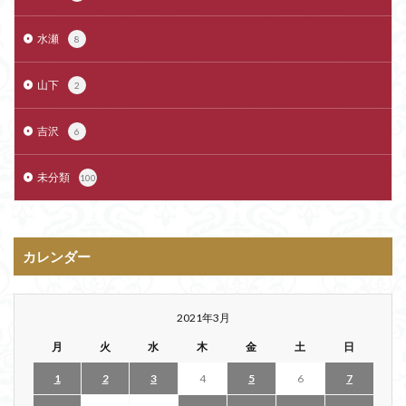
水瀬
8
山下
2
吉沢
6
未分類
100
カレンダー
2021年3月
月
火
水
木
金
土
日
1
2
3
4
5
6
7