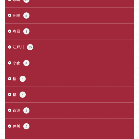
朝陽
6
春風
1
江戸川
10
小倉
4
椿
1
橘
4
百瀬
3
井川
5