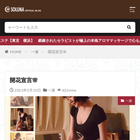
極上の本格アロママッサージで心も身体もほぐします
HOME
一瀬
開花宣言🌸
開花宣言🌸
2021年3月15日
一瀬
632view
一瀬