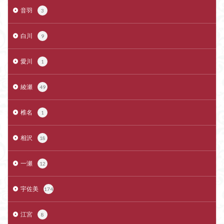
音羽
3
白川
9
愛川
1
綾瀬
49
椎名
1
相沢
18
一瀬
12
宇佐美
174
江宮
8