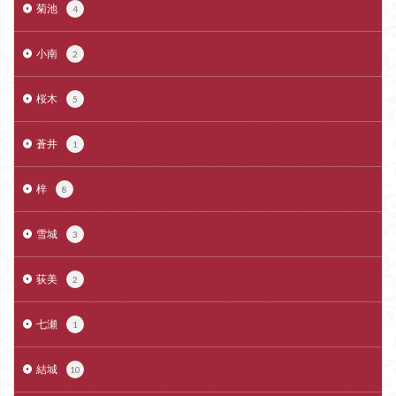
菊池
4
小南
2
桜木
5
蒼井
1
梓
8
雪城
3
荻美
2
七瀬
1
結城
10