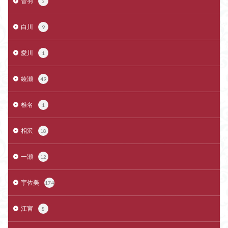
音羽
3
白川
9
愛川
1
綾瀬
49
椎名
1
相沢
18
一瀬
12
宇佐美
174
江宮
8