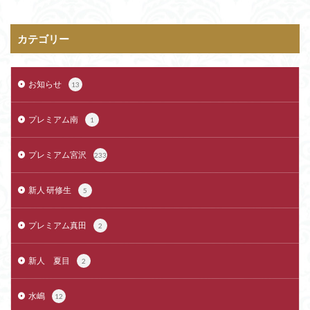
カテゴリー
お知らせ
13
プレミアム南
1
プレミアム宮沢
233
新人 研修生
5
プレミアム真田
2
新人 夏目
2
水嶋
12