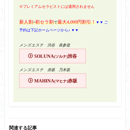
※プレミアムセラピストには適用されません
新人割
初セラ割
最大4,000円割引！
+
で
▼▼ ご
予約は下記ホームページから♪ ▼▼
メンズエステ 渋谷 表参道
SOLUNA
渋谷
(ソルナ)
メンズエステ 赤坂 乃木坂
MAHINA
赤坂
(マヒナ)
関連する記事