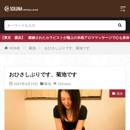
極上の本格アロママッサージで心も身体もほぐします
HOME
菊池
おひさしぶりです、菊池です
おひさしぶりです、菊池です
2023年6月19日
菊池
132view
菊池