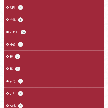
朝陽
6
春風
1
江戸川
10
小倉
4
椿
1
橘
4
百瀬
3
井川
5
菊池
4