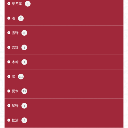
菜乃葉
1
湊
3
雪野
3
吉野
1
木崎
1
渚
117
夏木
15
星野
1
松浦
5