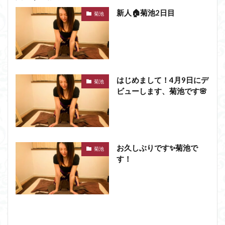
新人🏠菊池2日目
菊池
はじめまして！4月9日にデ
菊池
ビューします、菊池です🌸
お久しぶりです✨菊池で
菊池
す！