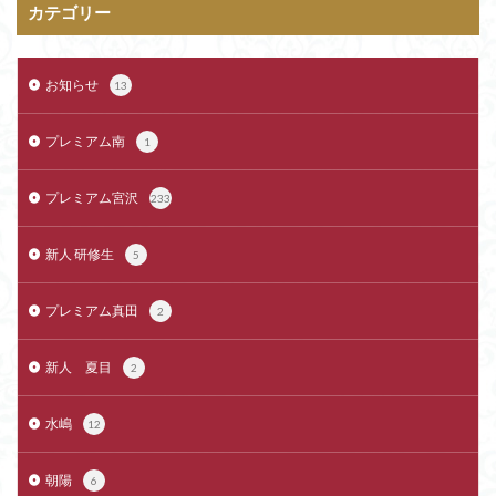
カテゴリー
お知らせ
13
プレミアム南
1
プレミアム宮沢
233
新人 研修生
5
プレミアム真田
2
新人 夏目
2
水嶋
12
朝陽
6