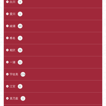
白川
9
愛川
1
綾瀬
49
椎名
1
相沢
18
一瀬
12
宇佐美
174
江宮
8
菜乃葉
1