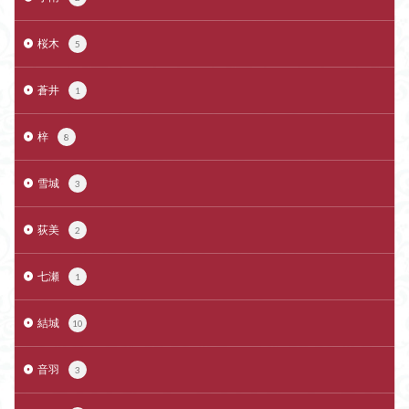
桜木
5
蒼井
1
梓
8
雪城
3
荻美
2
七瀬
1
結城
10
音羽
3