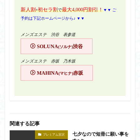
新人割
初セラ割
最大4,000円割引！
+
で
▼▼ ご
予約は下記ホームページから♪ ▼▼
メンズエステ 渋谷 表参道
SOLUNA
渋谷
(ソルナ)
メンズエステ 赤坂 乃木坂
MAHINA
赤坂
(マヒナ)
関連する記事
七夕なので短冊に願い事を
プレミアム宮沢