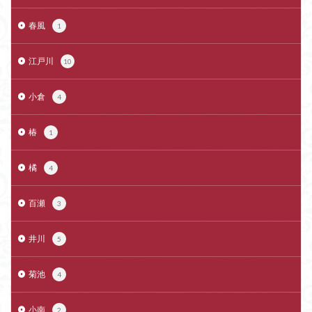
春風
1
江戸川
10
小倉
4
椿
1
橘
4
百瀬
3
井川
5
菊池
4
小南
2