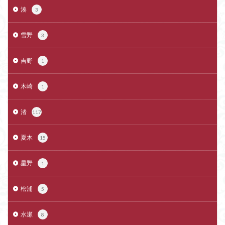
湊
3
雪野
3
吉野
1
木崎
1
渚
117
夏木
15
星野
1
松浦
5
水瀬
8