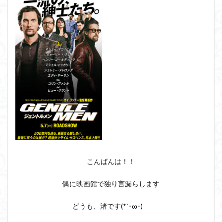
こんばんは！！
偶に映画館で独り言漏らします
どうも、渚です(*`･ω･)ゞ