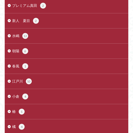
プレミアム真田
2
新人 夏目
2
水嶋
12
朝陽
6
春風
1
江戸川
10
小倉
4
椿
1
橘
4