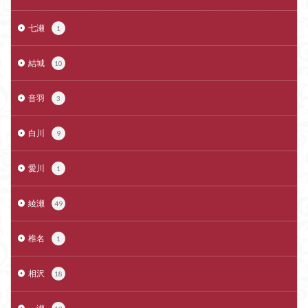
七瀬
1
結城
10
音羽
3
白川
9
愛川
1
綾瀬
49
椎名
1
相沢
18