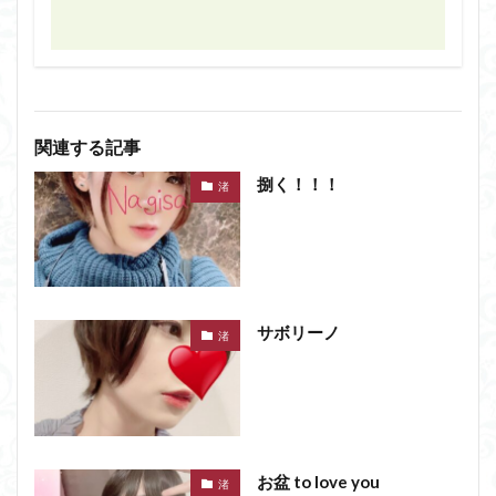
関連する記事
捌く！！！
渚
サボリーノ
渚
お盆 to love you
渚