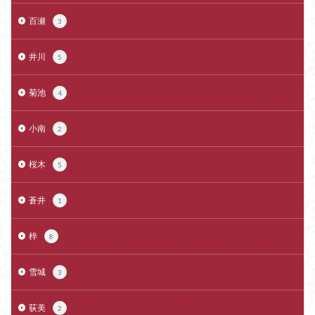
百瀬
3
井川
5
菊池
4
小南
2
桜木
5
蒼井
1
梓
8
雪城
3
荻美
2