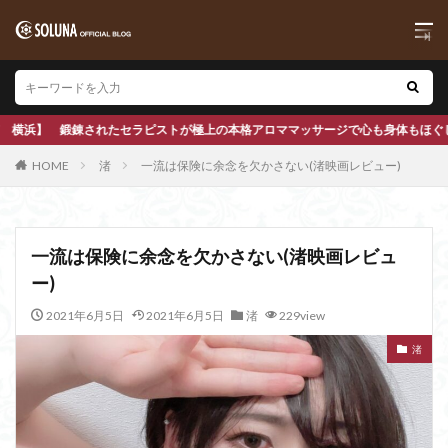
アロママッサージで心も身体もほぐします
HOME
渚
一流は保険に余念を欠かさない(渚映画レビュー)
一流は保険に余念を欠かさない(渚映画レビュ
ー)
2021年6月5日
2021年6月5日
渚
229view
渚