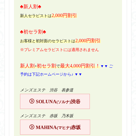
♣新人割♣
2,000円割引
新人セラピストは
♣初セラ割♣
2,000円割引
お客様と初対面のセラピストは
※プレミアムセラピストには適用されません
新人割
初セラ割
最大4,000円割引！
+
で
▼▼ ご
予約は下記ホームページから♪ ▼▼
メンズエステ 渋谷 表参道
SOLUNA
渋谷
(ソルナ)
メンズエステ 赤坂 乃木坂
MAHINA
赤坂
(マヒナ)