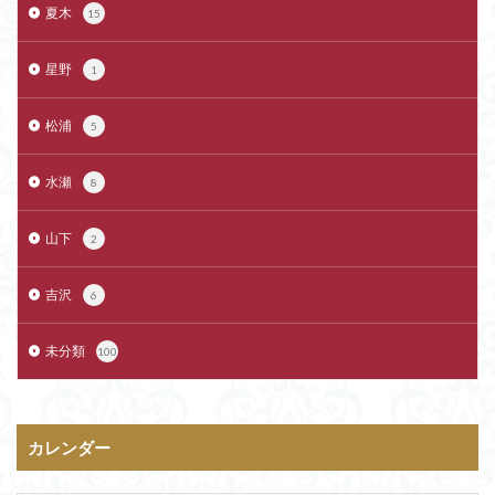
夏木
15
星野
1
松浦
5
水瀬
8
山下
2
吉沢
6
未分類
100
カレンダー