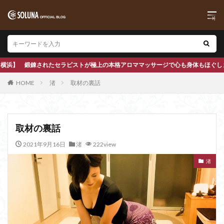
ロママッサージで心も身体もほぐします
HOME
渚
取材の裏話
取材の裏話
2021年9月16日
渚
222view
渚