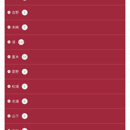
吉野
1
木崎
1
渚
117
夏木
15
星野
1
松浦
5
水瀬
8
山下
2