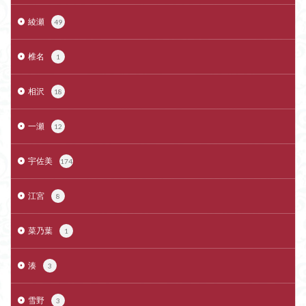
綾瀬
49
椎名
1
相沢
18
一瀬
12
宇佐美
174
江宮
8
菜乃葉
1
湊
3
雪野
3