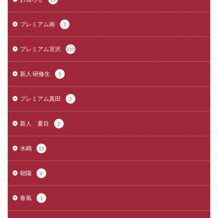
プレミアム南
1
プレミアム宮沢
233
新人 研修生
5
プレミアム真田
2
新人 夏目
2
水嶋
12
朝陽
6
春風
1