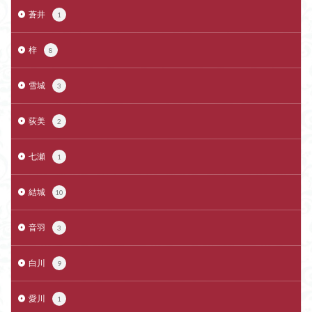
蒼井
1
梓
8
雪城
3
荻美
2
七瀬
1
結城
10
音羽
3
白川
9
愛川
1