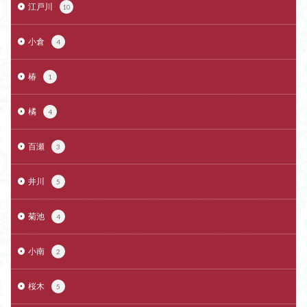
江戸川
10
小倉
4
椿
1
橘
4
百瀬
3
井川
5
菊池
4
小南
2
桜木
5