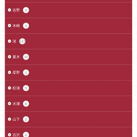
吉野
1
木崎
1
渚
117
夏木
15
星野
1
松浦
5
水瀬
8
山下
2
吉沢
6