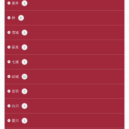
蒼井
1
梓
8
雪城
3
荻美
2
七瀬
1
結城
10
音羽
3
白川
9
愛川
1