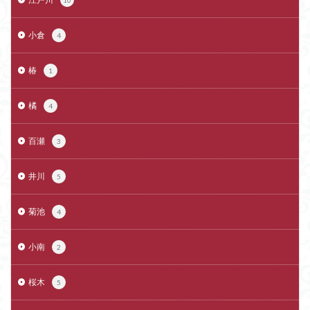
10
小倉
4
椿
1
橘
4
百瀬
3
井川
5
菊池
4
小南
2
桜木
5