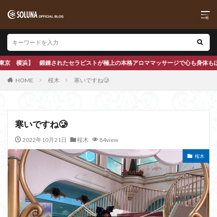
上の本格アロママッサージで心も身体もほぐします
HOME
桜木
寒いですね🥲
寒いですね🥲
2022年10月21日
桜木
84view
桜木