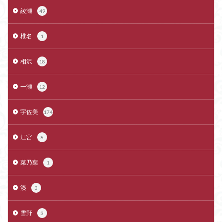
綾瀬
49
椎名
1
相沢
18
一瀬
12
宇佐美
174
江宮
8
菜乃葉
1
湊
3
雪野
3