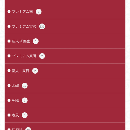
プレミアム南
1
プレミアム宮沢
233
新人 研修生
5
プレミアム真田
2
新人 夏目
2
水嶋
12
朝陽
6
春風
1
江戸川