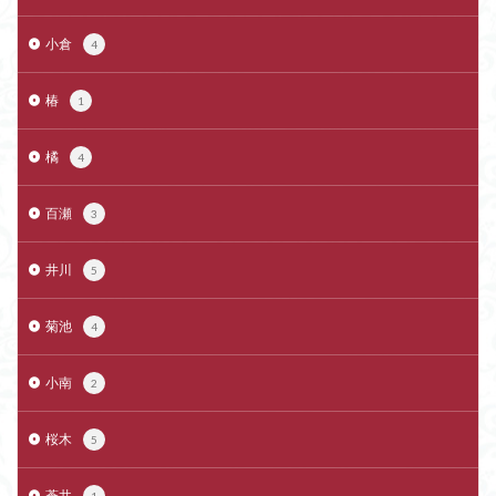
小倉
4
椿
1
橘
4
百瀬
3
井川
5
菊池
4
小南
2
桜木
5
蒼井