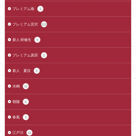
プレミアム南
1
プレミアム宮沢
233
新人 研修生
5
プレミアム真田
2
新人 夏目
2
水嶋
12
朝陽
6
春風
1
江戸川
10