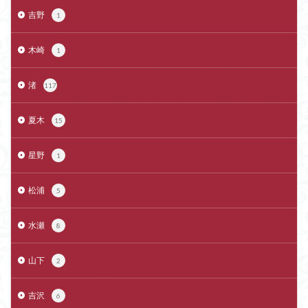
吉野
1
木崎
1
渚
117
夏木
15
星野
1
松浦
5
水瀬
8
山下
2
吉沢
6