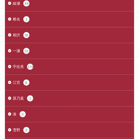
綾瀬
49
椎名
1
相沢
18
一瀬
12
宇佐美
174
江宮
8
菜乃葉
1
湊
3
雪野
3