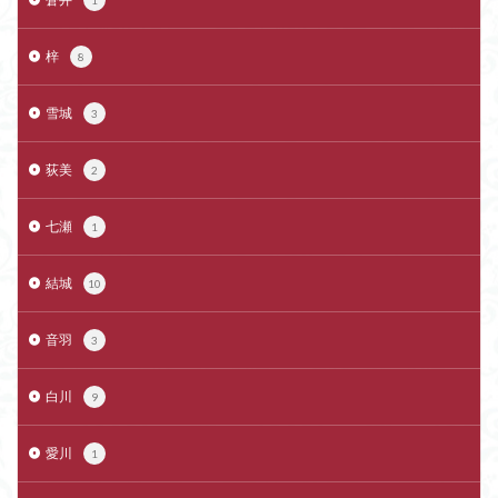
1
梓
8
雪城
3
荻美
2
七瀬
1
結城
10
音羽
3
白川
9
愛川
1