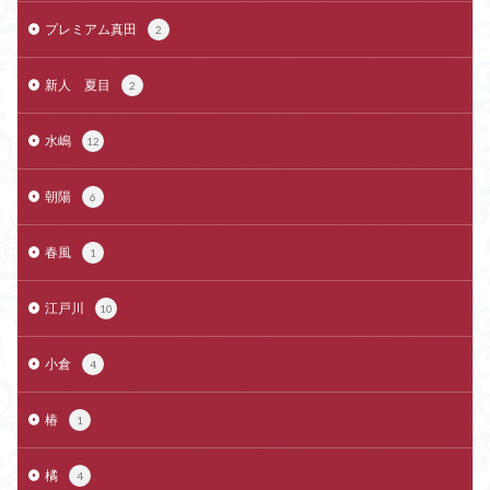
プレミアム真田
2
新人 夏目
2
水嶋
12
朝陽
6
春風
1
江戸川
10
小倉
4
椿
1
橘
4