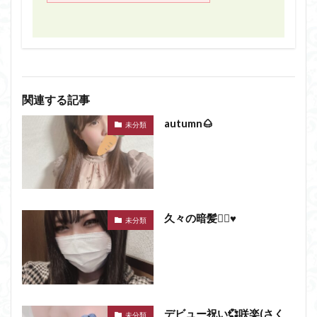
関連する記事
autumn🌰
未分類
久々の暗髪💇‍♀️♥️
未分類
デビュー祝い💞咲楽(さく
未分類