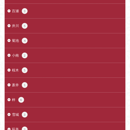
百瀬
3
井川
5
菊池
4
小南
2
桜木
5
蒼井
1
梓
8
雪城
3
荻美
2