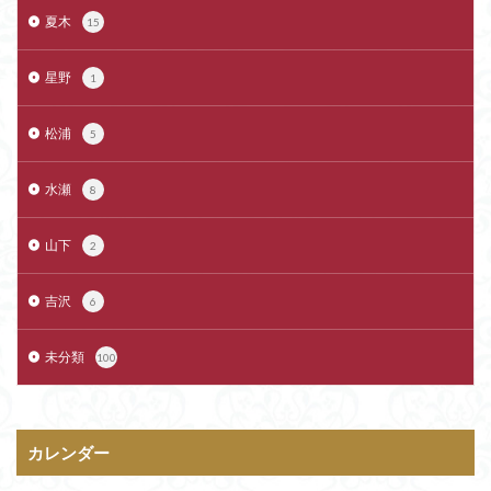
夏木
15
星野
1
松浦
5
水瀬
8
山下
2
吉沢
6
未分類
100
カレンダー