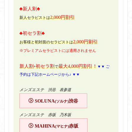
♣新人割♣
2,000円割引
新人セラピストは
♣初セラ割♣
2,000円割引
お客様と初対面のセラピストは
※プレミアムセラピストには適用されません
新人割
初セラ割
最大4,000円割引！
+
で
▼▼ ご
予約は下記ホームページから♪ ▼▼
メンズエステ 渋谷 表参道
SOLUNA
渋谷
(ソルナ)
メンズエステ 赤坂 乃木坂
MAHINA
赤坂
(マヒナ)