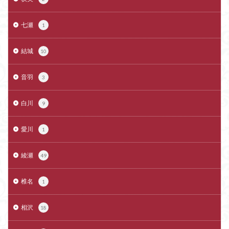
七瀬
1
結城
10
音羽
3
白川
9
愛川
1
綾瀬
49
椎名
1
相沢
18