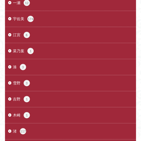
一瀬
12
宇佐美
174
江宮
8
菜乃葉
1
湊
3
雪野
3
吉野
1
木崎
1
渚
117