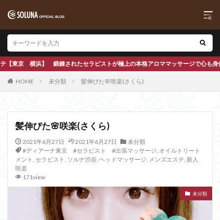
極上の本格アロママッサージで心も身体もほぐします
HOME
未分類
髪伸びた🌸咲楽(さくら)
髪伸びた🌸咲楽(さくら)
2021年6月27日
2021年6月27日
未分類
#ディアーナ東京 #セラピスト #出張マッサージ
,
オイルトリート
メント
,
セラピスト
,
ソルナ渋谷
,
ヘッドマッサージ
,
メンズエステ
,
新人
咲楽
171view
未分類