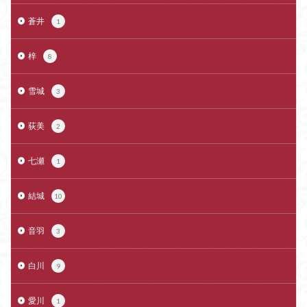
蒼井
1
梓
8
雪城
3
荻美
2
七瀬
1
結城
10
音羽
3
白川
9
愛川
1