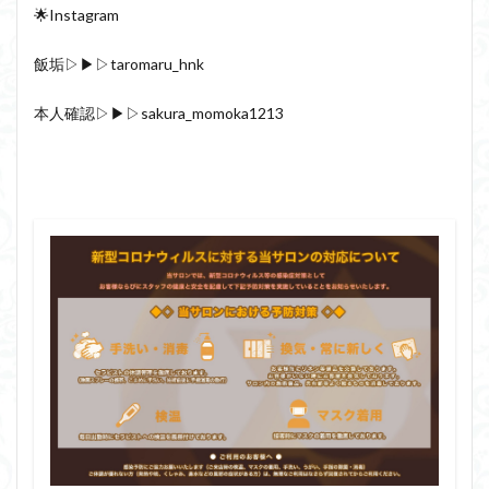
🌟Instagram
飯垢▷▶▷taromaru_hnk
本人確認▷▶▷sakura_momoka1213