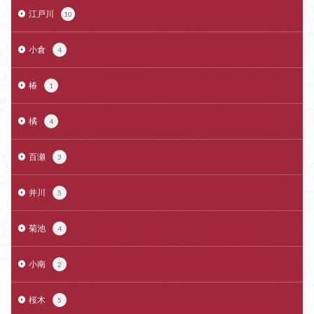
江戸川
10
小倉
4
椿
1
橘
4
百瀬
3
井川
5
菊池
4
小南
2
桜木
5