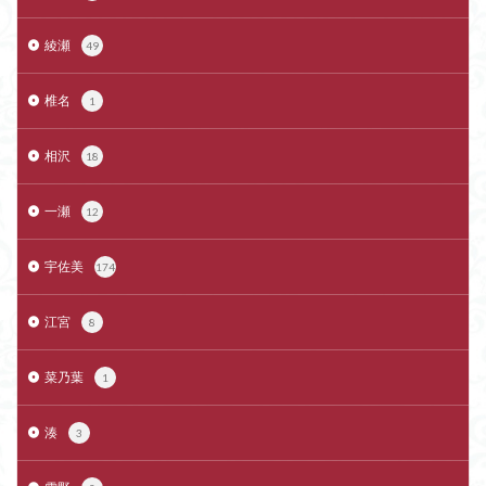
綾瀬
49
椎名
1
相沢
18
一瀬
12
宇佐美
174
江宮
8
菜乃葉
1
湊
3