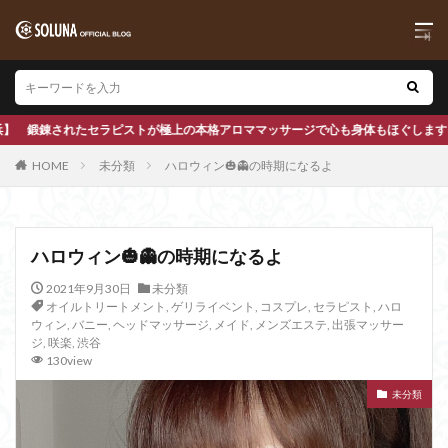
ッサージで心も身体もほぐします
HOME
未分類
ハロウィン🎃👻の時期になるよ
ハロウィン🎃👻の時期になるよ
2021年9月30日
未分類
オイルトリートメント
,
ゲリライベント
,
コスプレ
,
セラピスト
,
ハロ
ウィン
,
バニー
,
ヘッドマッサージ
,
メイド
,
メンズエステ
,
出張マッサー
ジ
,
咲楽
,
渋谷
130view
未分類