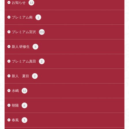
お知らせ
13
プレミアム南
1
プレミアム宮沢
233
新人 研修生
5
プレミアム真田
2
新人 夏目
2
水嶋
12
朝陽
6
春風
1