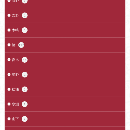
雪野
3
吉野
1
木崎
1
渚
117
夏木
15
星野
1
松浦
5
水瀬
8
山下
2