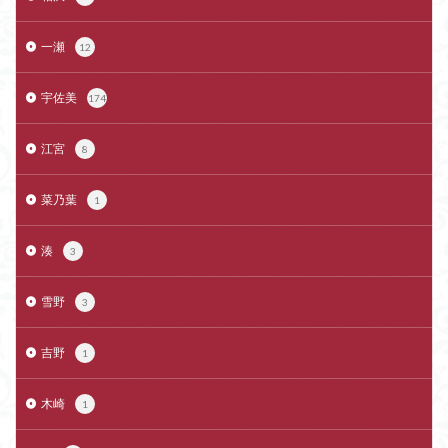
一瀬
12
宇佐美
174
江宮
8
菜乃葉
1
湊
3
雪野
3
吉野
1
木崎
1