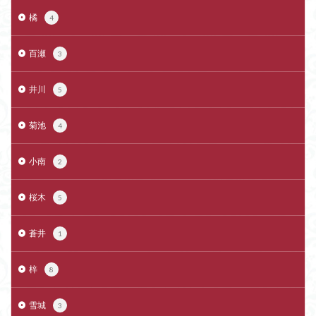
橘
4
百瀬
3
井川
5
菊池
4
小南
2
桜木
5
蒼井
1
梓
8
雪城
3