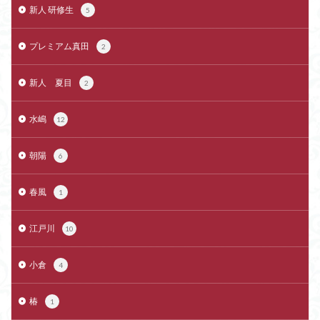
新人 研修生
5
プレミアム真田
2
新人 夏目
2
水嶋
12
朝陽
6
春風
1
江戸川
10
小倉
4
椿
1