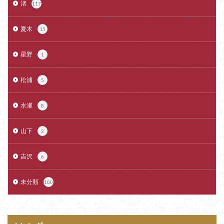
渚
117
夏木
15
星野
1
松浦
5
水瀬
8
山下
2
吉沢
6
未分類
100