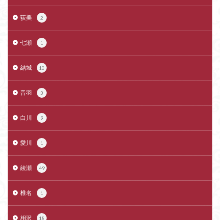
荻美
2
七瀬
1
結城
10
音羽
3
白川
9
愛川
1
綾瀬
49
椎名
1
相沢
18