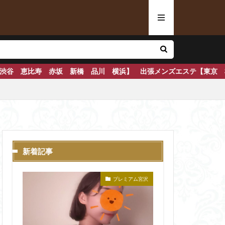
横浜】 出張メンズエステ【東京 横浜】 鍛錬されたセラピストが極上
新着記事
プレミアム宮沢