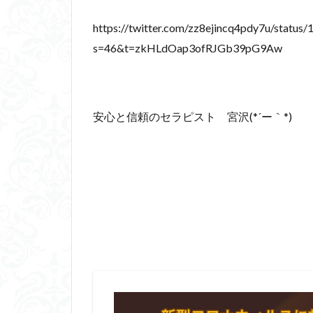
https://twitter.com/zz8ejincq4pdy7u/stat
s=46&t=zkHLdOap3ofRJGb39pG9Aw
安心と信頼のセラピスト 宮沢(*´ー｀*)