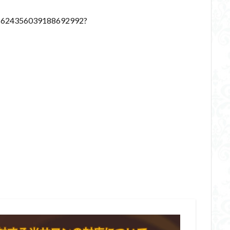
us/1624356039188692992?