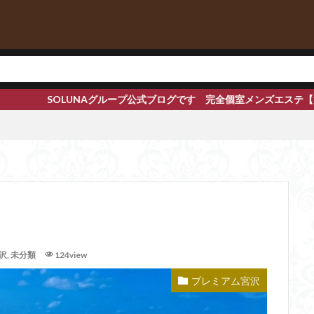
ブログです 完全個室メンズエステ【渋谷 恵比寿 赤坂 新橋 品川 
沢
,
未分類
124view
プレミアム宮沢