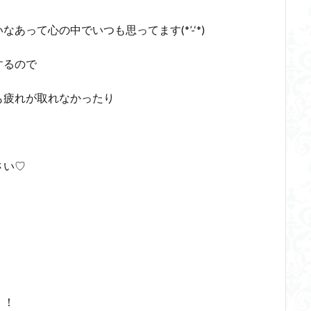
って心の中でいつも思ってます(*’-‘*)
するので
も疲れが取れなかったり
さい♡
！！