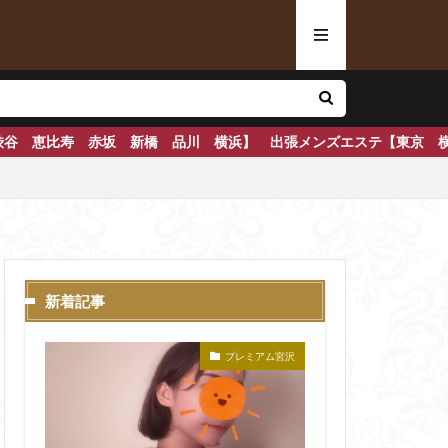
品川 横浜】 出張メンズエステ【東京 横浜】 鍛錬されたセラピス
新着記事
プレミアム宮沢