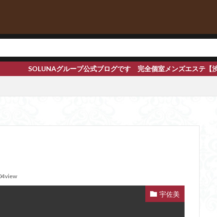
プ公式ブログです 完全個室メンズエステ【渋谷 恵比寿 赤坂 新橋 
04view
宇佐美