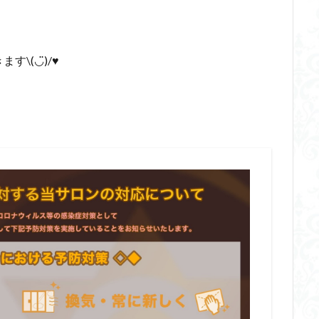
(◡̈)/♥︎