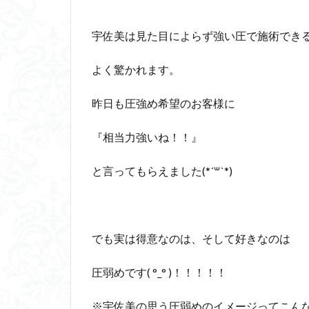
宇佐美は見た目によらず強い圧で施術でき
よく驚かれます。
昨日も圧強め希望のお客様に
『相当力強いね！！』
と言ってもらえました(*´꒳`*)
でも実は得意なのは、そして好きなのは
圧弱めです( °_° )！！！！！
※宇佐美の思う圧弱めのイメージってこん