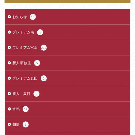
お知らせ
13
プレミアム南
1
プレミアム宮沢
233
新人 研修生
5
プレミアム真田
2
新人 夏目
2
水嶋
12
朝陽
6