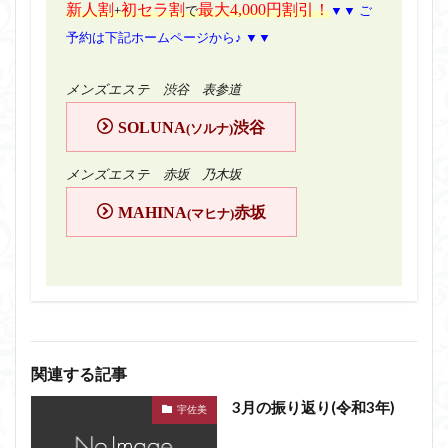
新人割
初セラ割
最大4,000円割引！
+
で
▼▼ ご
予約は下記ホームページから♪ ▼▼
メンズエステ 渋谷 表参道
SOLUNA
渋谷
(ソルナ)
メンズエステ 赤坂 乃木坂
MAHINA
赤坂
(マヒナ)
関連する記事
3月の振り返り(令和3年)
宇佐美