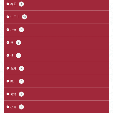
春風
1
江戸川
10
小倉
4
椿
1
橘
4
百瀬
3
井川
5
菊池
4
小南
2