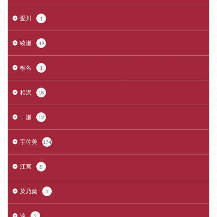
愛川
1
綾瀬
49
椎名
1
相沢
18
一瀬
12
宇佐美
174
江宮
8
菜乃葉
1
湊
3