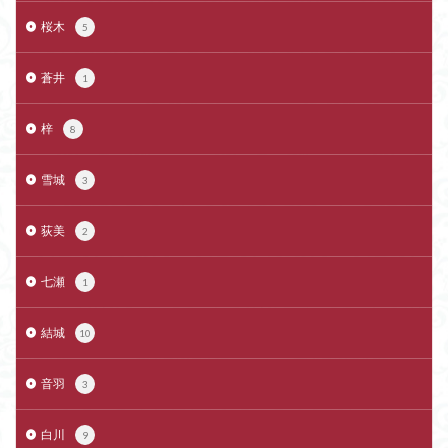
桜木
5
蒼井
1
梓
8
雪城
3
荻美
2
七瀬
1
結城
10
音羽
3
白川
9