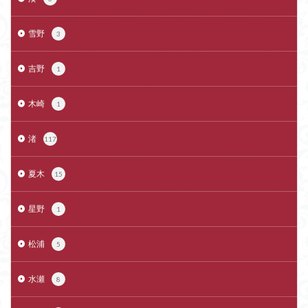
雪野
3
吉野
1
木崎
1
渚
117
夏木
15
星野
1
松浦
5
水瀬
8