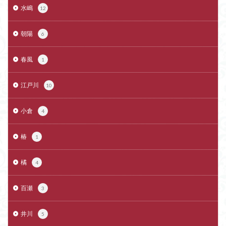
水嶋
12
朝陽
6
春風
1
江戸川
10
小倉
4
椿
1
橘
4
百瀬
3
井川
5