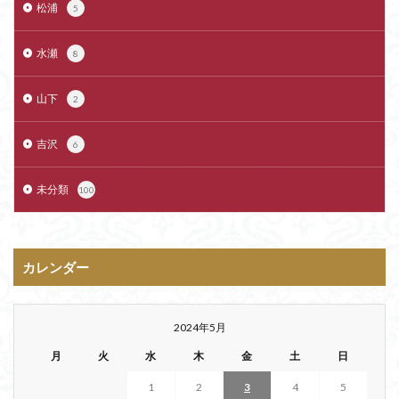
松浦
5
水瀬
8
山下
2
吉沢
6
未分類
100
カレンダー
2024年5月
月
火
水
木
金
土
日
1
2
3
4
5