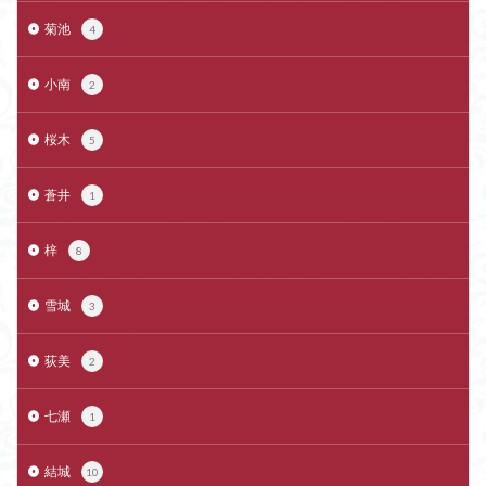
菊池
4
小南
2
桜木
5
蒼井
1
梓
8
雪城
3
荻美
2
七瀬
1
結城
10