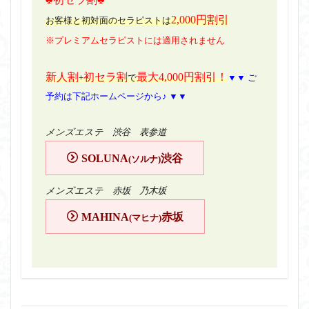
2,000円割引
お客様と初対面のセラピストは
※プレミアムセラピストには適用されません
新人割
初セラ割
最大4,000円割引！
+
で
▼▼ ご
予約は下記ホームページから♪ ▼▼
メンズエステ 渋谷 表参道
SOLUNA
渋谷
(ソルナ)
メンズエステ 赤坂 乃木坂
MAHINA
赤坂
(マヒナ)