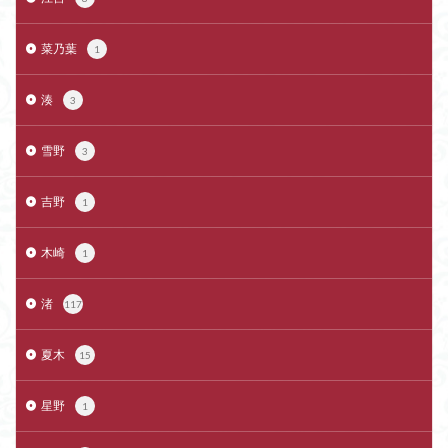
菜乃葉
1
湊
3
雪野
3
吉野
1
木崎
1
渚
117
夏木
15
星野
1