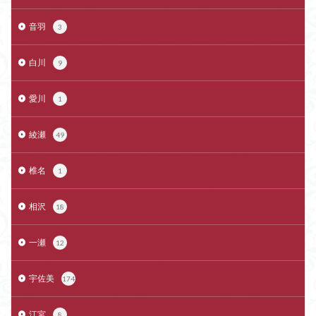
音羽
3
白川
9
愛川
1
綾瀬
49
椎名
1
相沢
18
一瀬
12
宇佐美
174
江宮
8