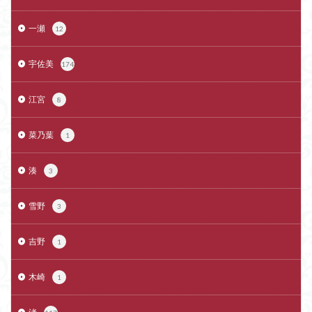
一瀬
12
宇佐美
174
江宮
8
菜乃葉
1
湊
3
雪野
3
吉野
1
木崎
1