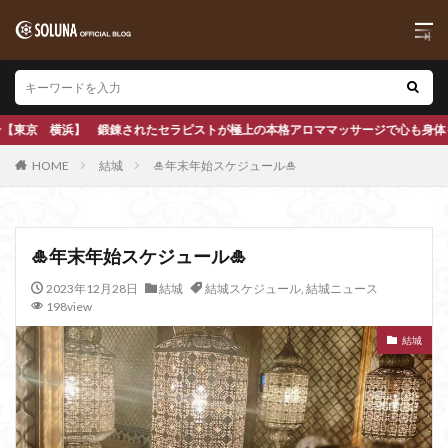
極上の本格アロママッサージで心も身体もほぐします
HOME
結城
🎍年末年始スケジュール🎍
🎍年末年始スケジュール🎍
2023年12月28日
結城
結城スケジュール
,
結城ニュース
198view
結城