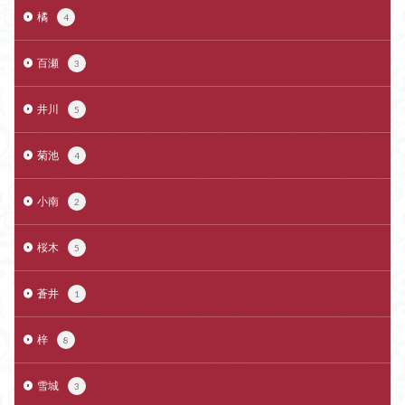
橘
4
百瀬
3
井川
5
菊池
4
小南
2
桜木
5
蒼井
1
梓
8
雪城
3