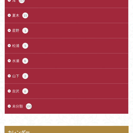
渚
117
夏木
15
星野
1
松浦
5
水瀬
8
山下
2
吉沢
6
未分類
100
カレンダー