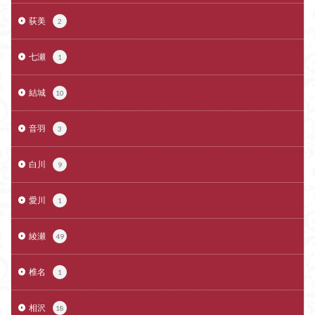
荻美
2
七瀬
1
結城
10
音羽
3
白川
9
愛川
1
綾瀬
49
椎名
1
相沢
18