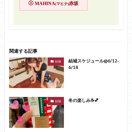
MAHINA
赤坂
(マヒナ)
関連する記事
結城スケジュール@6/12-
結城
6/18
冬の楽しみ☕️💕
結城