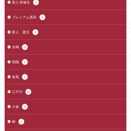
新人 研修生
5
プレミアム真田
2
新人 夏目
2
水嶋
12
朝陽
6
春風
1
江戸川
10
小倉
4
椿
1