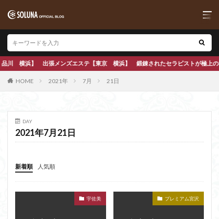
張メンズエステ【東京 横浜】 鍛錬されたセラピストが極上の本格アロママッサー
HOME
2021年
7月
21日
DAY
2021年7月21日
新着順
人気順
宇佐美
プレミアム宮沢