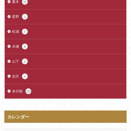
夏木
15
星野
1
松浦
5
水瀬
8
山下
2
吉沢
6
未分類
100
カレンダー