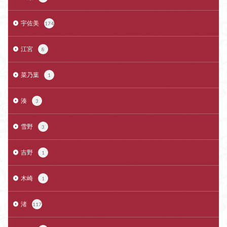
宇佐美
174
江宮
8
菜乃葉
1
湊
3
雪野
3
吉野
1
木崎
1
渚
117