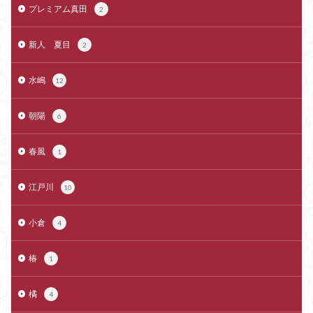
プレミアム真田
2
新人 夏目
2
水嶋
12
朝陽
6
春風
1
江戸川
10
小倉
4
椿
1
橘
4