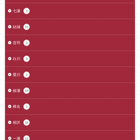
七瀬
1
結城
10
音羽
3
白川
9
愛川
1
綾瀬
49
椎名
1
相沢
18
一瀬
12