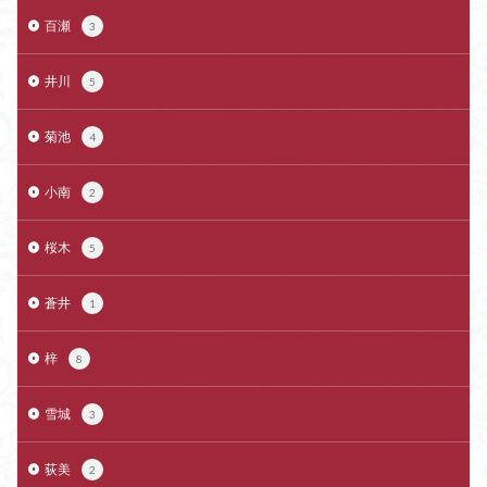
百瀬
3
井川
5
菊池
4
小南
2
桜木
5
蒼井
1
梓
8
雪城
3
荻美
2