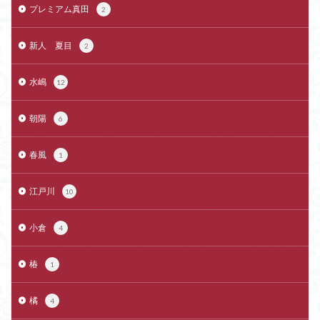
プレミアム真田
2
新人 夏目
2
水嶋
12
朝陽
6
春風
1
江戸川
10
小倉
4
椿
1
橘
4