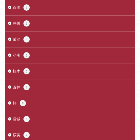
百瀬
3
井川
5
菊池
4
小南
2
桜木
5
蒼井
1
梓
8
雪城
3
荻美
2