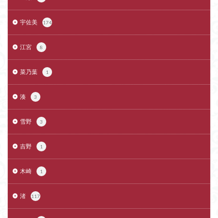
宇佐美
174
江宮
8
菜乃葉
1
湊
3
雪野
3
吉野
1
木崎
1
渚
117