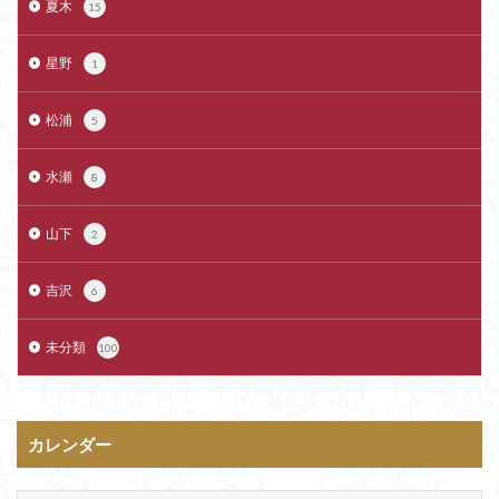
夏木
15
星野
1
松浦
5
水瀬
8
山下
2
吉沢
6
未分類
100
カレンダー