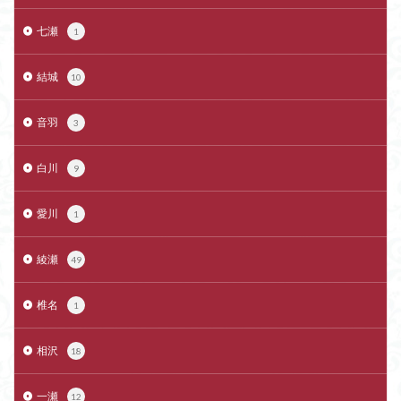
七瀬
1
結城
10
音羽
3
白川
9
愛川
1
綾瀬
49
椎名
1
相沢
18
一瀬
12