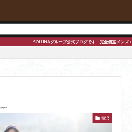
ループ公式ブログです 完全個室メンズエステ【渋谷 恵比寿 赤坂 
view
相沢