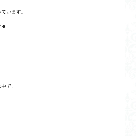
っています。
🍀
の中で、