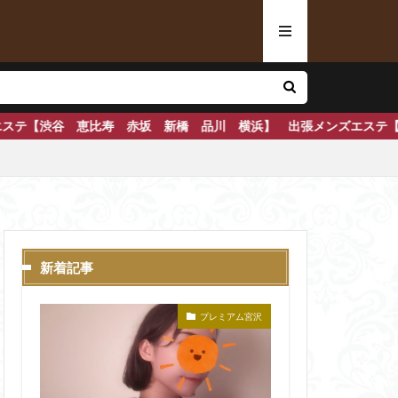
新橋 品川 横浜】 出張メンズエステ【東京 横浜】 鍛錬されたセラ
新着記事
プレミアム宮沢