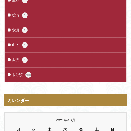
星野
1
松浦
5
水瀬
8
山下
2
吉沢
6
未分類
100
カレンダー
2021年10月
月
火
水
木
金
土
日