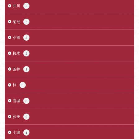
井川
5
菊池
4
小南
2
桜木
5
蒼井
1
梓
8
雪城
3
荻美
2
七瀬
1