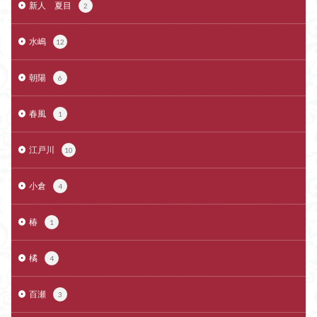
新人 夏目
2
水嶋
12
朝陽
6
春風
1
江戸川
10
小倉
4
椿
1
橘
4
百瀬
3