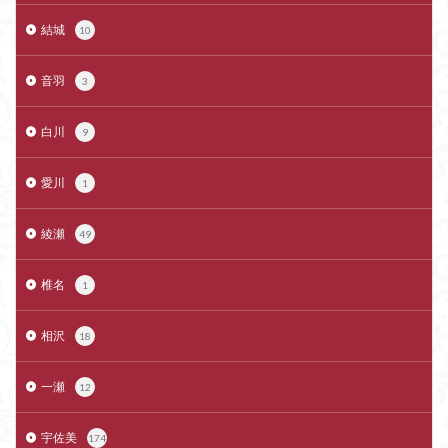
結城
10
音羽
3
白川
9
愛川
1
綾瀬
49
椎名
1
相沢
18
一瀬
12
宇佐美
174