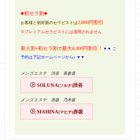
♣初セラ割♣
2,000円割引
お客様と初対面のセラピストは
※プレミアムセラピストには適用されません
新人割
初セラ割
最大4,000円割引！
+
で
▼▼ ご
予約は下記ホームページから♪ ▼▼
メンズエステ 渋谷 表参道
SOLUNA
渋谷
(ソルナ)
メンズエステ 赤坂 乃木坂
MAHINA
赤坂
(マヒナ)