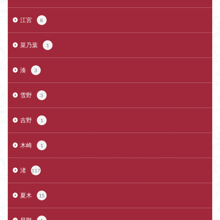
江宮
8
菜乃葉
1
湊
3
雪野
3
吉野
1
木崎
1
渚
117
夏木
15