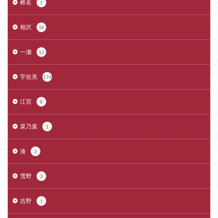
椎名
1
相沢
18
一瀬
12
宇佐美
174
江宮
8
菜乃葉
1
湊
3
雪野
3
吉野
1