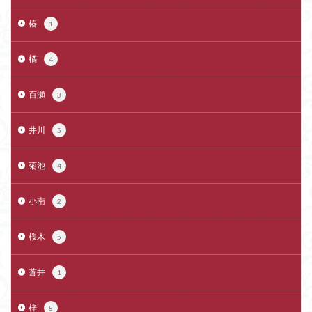
椿
1
橘
4
百瀬
3
井川
5
菊池
4
小南
2
桜木
5
蒼井
1
梓
8