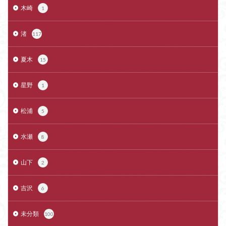
木崎
1
渚
117
夏木
15
星野
1
松浦
5
水瀬
8
山下
2
吉沢
6
未分類
100