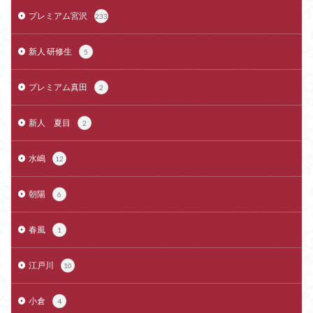
プレミアム宮沢
233
新人 研修生
5
プレミアム真田
2
新人 夏目
2
水嶋
12
朝陽
6
春風
1
江戸川
10
小倉
4