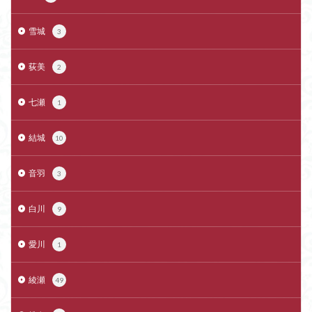
雪城
3
荻美
2
七瀬
1
結城
10
音羽
3
白川
9
愛川
1
綾瀬
49