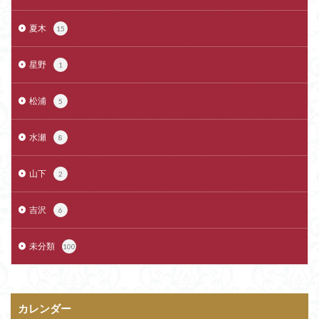
夏木
15
星野
1
松浦
5
水瀬
8
山下
2
吉沢
6
未分類
100
カレンダー