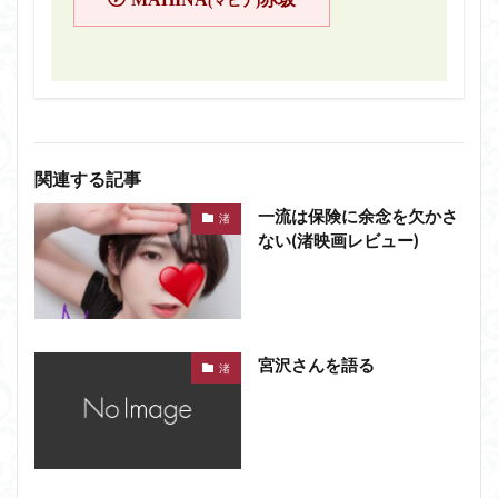
(マヒナ)
関連する記事
一流は保険に余念を欠かさ
渚
ない(渚映画レビュー)
宮沢さんを語る
渚