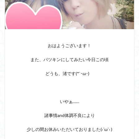
おはようございます！
また、パツキンにしてみたい今日この頃
どうも、渚です(*`･ω･)ゞ
いやぁ……
諸事情and体調不良により
少しの間お休みいただいておりました(›´ω`‹ )