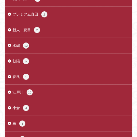
プレミアム真田
2
新人 夏目
2
水嶋
12
朝陽
6
春風
1
江戸川
10
小倉
4
椿
1