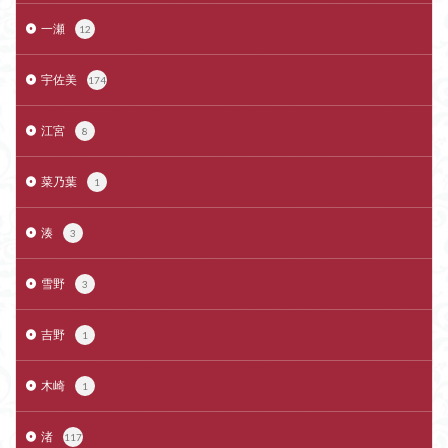
一瀬
12
宇佐美
174
江宮
8
菜乃葉
1
湊
3
雪野
3
吉野
1
木崎
1
渚
117