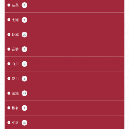
荻美
2
七瀬
1
結城
10
音羽
3
白川
9
愛川
1
綾瀬
49
椎名
1
相沢
18