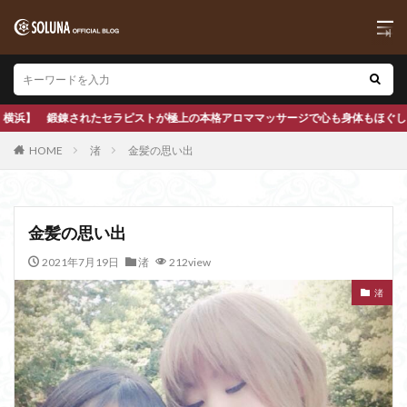
ロママッサージで心も身体もほぐします
HOME
渚
金髪の思い出
金髪の思い出
2021年7月19日
渚
212view
渚