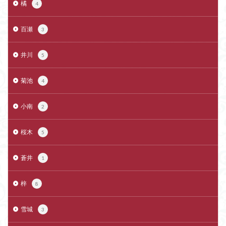
橘
4
百瀬
3
井川
5
菊池
4
小南
2
桜木
5
蒼井
1
梓
8
雪城
3