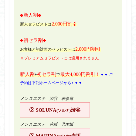
♣新人割♣
2,000円割引
新人セラピストは
♣初セラ割♣
2,000円割引
お客様と初対面のセラピストは
※プレミアムセラピストには適用されません
新人割
初セラ割
最大4,000円割引！
+
で
▼▼ ご
予約は下記ホームページから♪ ▼▼
メンズエステ 渋谷 表参道
SOLUNA
渋谷
(ソルナ)
メンズエステ 赤坂 乃木坂
MAHINA
赤坂