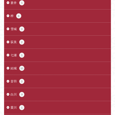
蒼井
1
梓
8
雪城
3
荻美
2
七瀬
1
結城
10
音羽
3
白川
9
愛川
1