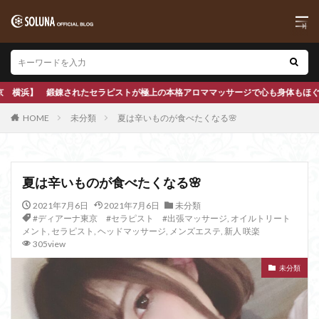
格アロママッサージで心も身体もほぐします
HOME
未分類
夏は辛いものが食べたくなる🌸
夏は辛いものが食べたくなる🌸
2021年7月6日
2021年7月6日
未分類
#ディアーナ東京 #セラピスト #出張マッサージ
,
オイルトリート
メント
,
セラピスト
,
ヘッドマッサージ
,
メンズエステ
,
新人 咲楽
305view
未分類