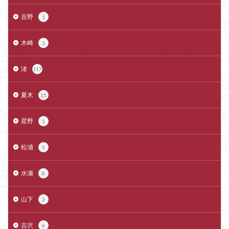
吉野
1
木崎
1
渚
117
夏木
15
星野
1
松浦
5
水瀬
8
山下
2
吉沢
6