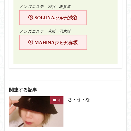
メンズエステ 渋谷 表参道
SOLUNA
渋谷
(ソルナ)
メンズエステ 赤坂 乃木坂
MAHINA
赤坂
(マヒナ)
関連する記事
さ・う・な
渚