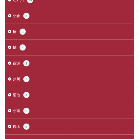
10
小倉
4
椿
1
橘
4
百瀬
3
井川
5
菊池
4
小南
2
桜木
5