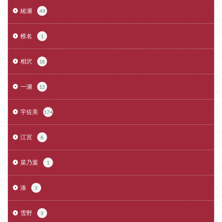
綾瀬
49
椎名
1
相沢
18
一瀬
12
宇佐美
174
江宮
8
菜乃葉
1
湊
3
雪野
3