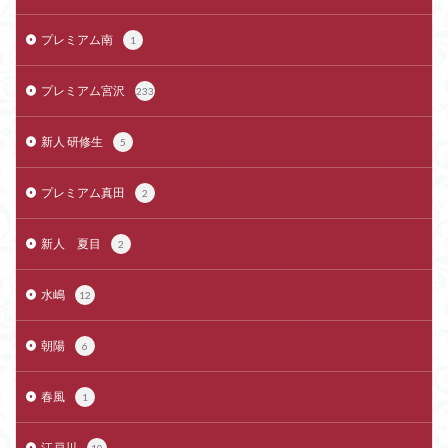
プレミアム南
1
プレミアム宮沢
233
新人 研修生
5
プレミアム真田
2
新人 夏目
2
水嶋
12
朝陽
6
春風
1
江戸川